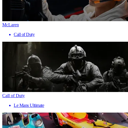
McLaren
Call of Duty
Call of Duty
Le Mans Ultimate