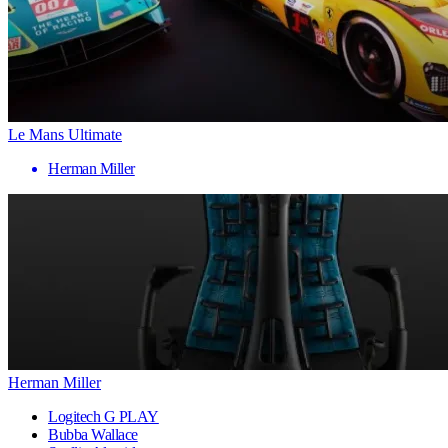
Le Mans Ultimate
Herman Miller
Herman Miller
Logitech G PLAY
Bubba Wallace