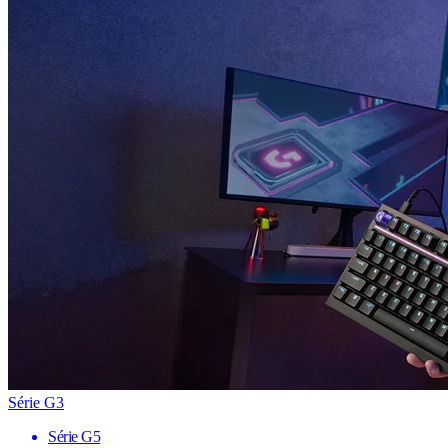
Série G3
Série G5