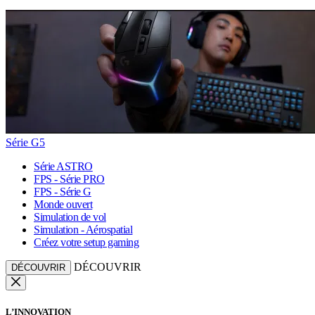
Série G5
Série ASTRO
FPS - Série PRO
FPS - Série G
Monde ouvert
Simulation de vol
Simulation - Aérospatial
Créez votre setup gaming
DÉCOUVRIR
DÉCOUVRIR
L’INNOVATION