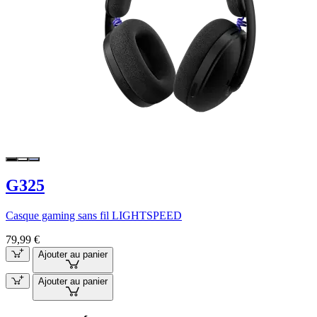
G325
Casque gaming sans fil LIGHTSPEED
79,99 €
Ajouter au panier
Ajouter au panier