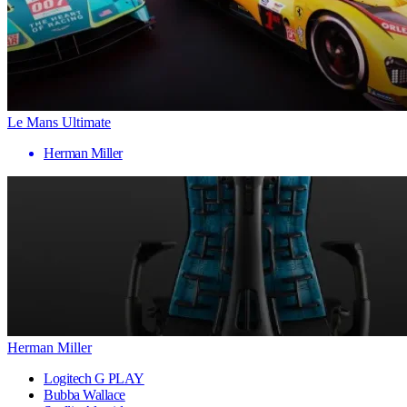
Le Mans Ultimate
Herman Miller
Herman Miller
Logitech G PLAY
Bubba Wallace