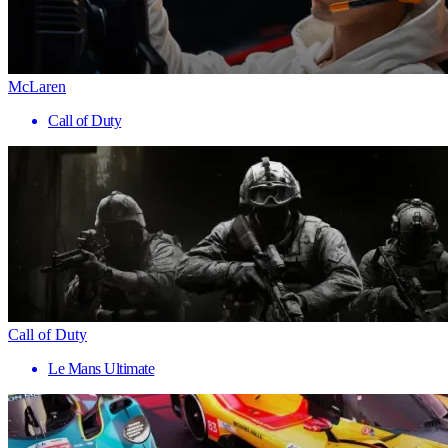
McLaren
Call of Duty
Call of Duty
Le Mans Ultimate