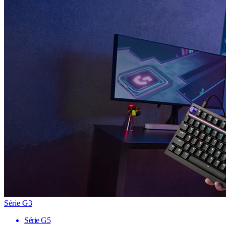
Série G3
Série G5