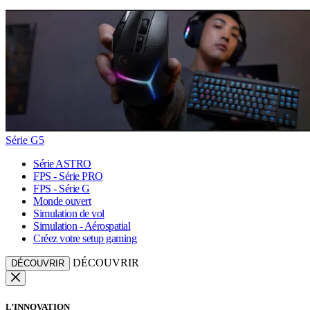
Série G5
Série ASTRO
FPS - Série PRO
FPS - Série G
Monde ouvert
Simulation de vol
Simulation - Aérospatial
Créez votre setup gaming
DÉCOUVRIR
DÉCOUVRIR
L’INNOVATION