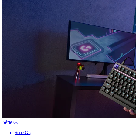
Série G3
Série G5