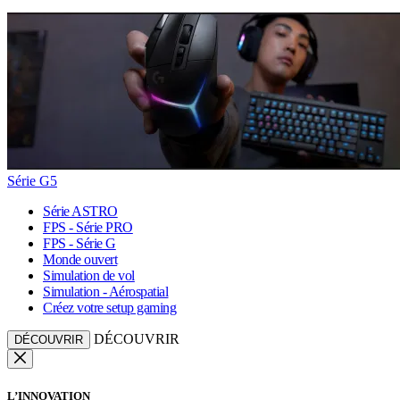
Série G5
Série ASTRO
FPS - Série PRO
FPS - Série G
Monde ouvert
Simulation de vol
Simulation - Aérospatial
Créez votre setup gaming
DÉCOUVRIR
DÉCOUVRIR
L’INNOVATION