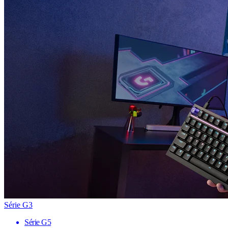
Série G3
Série G5