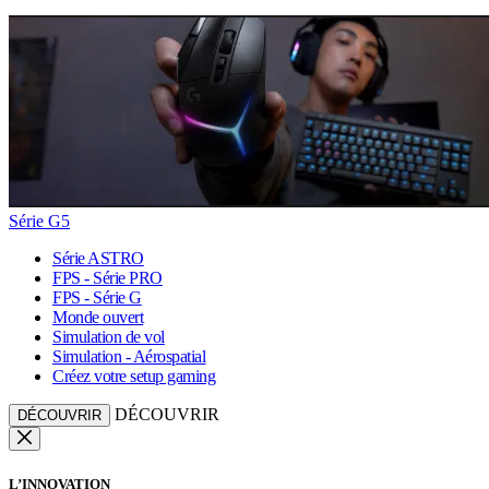
Série G5
Série ASTRO
FPS - Série PRO
FPS - Série G
Monde ouvert
Simulation de vol
Simulation - Aérospatial
Créez votre setup gaming
DÉCOUVRIR
DÉCOUVRIR
L’INNOVATION