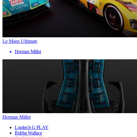
Le Mans Ultimate
Herman Miller
Herman Miller
Logitech G PLAY
Bubba Wallace