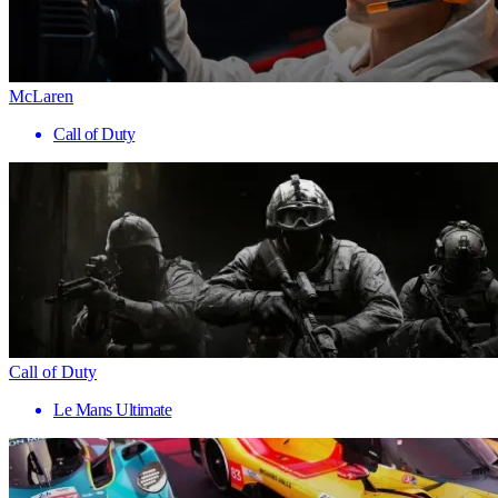
McLaren
Call of Duty
Call of Duty
Le Mans Ultimate