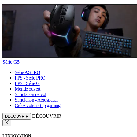
Série G5
Série ASTRO
FPS - Série PRO
FPS - Série G
Monde ouvert
Simulation de vol
Simulation - Aérospatial
Créez votre setup gaming
DÉCOUVRIR
DÉCOUVRIR
L’INNOVATION