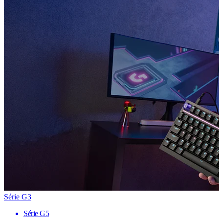
Série G3
Série G5