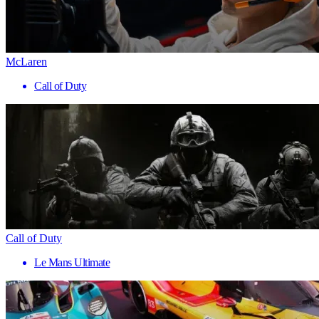
McLaren
Call of Duty
Call of Duty
Le Mans Ultimate