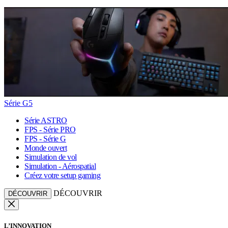
Série G5
Série ASTRO
FPS - Série PRO
FPS - Série G
Monde ouvert
Simulation de vol
Simulation - Aérospatial
Créez votre setup gaming
DÉCOUVRIR
DÉCOUVRIR
L’INNOVATION