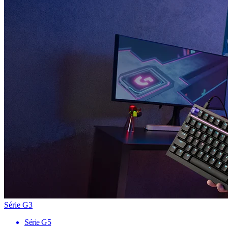
Série G3
Série G5