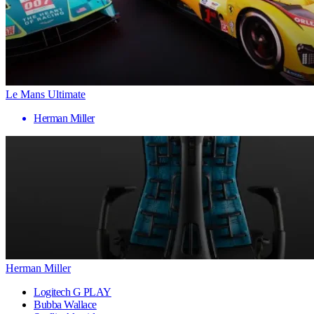
Le Mans Ultimate
Herman Miller
Herman Miller
Logitech G PLAY
Bubba Wallace