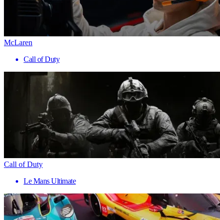
McLaren
Call of Duty
Call of Duty
Le Mans Ultimate