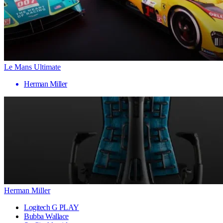
Le Mans Ultimate
Herman Miller
Herman Miller
Logitech G PLAY
Bubba Wallace