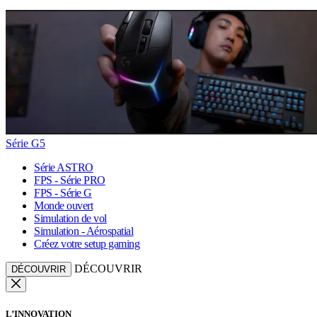
Série G5
Série ASTRO
FPS - Série PRO
FPS - Série G
Monde ouvert
Simulation de vol
Simulation - Aérospatial
Créez votre setup gaming
DÉCOUVRIR
DÉCOUVRIR
L’INNOVATION