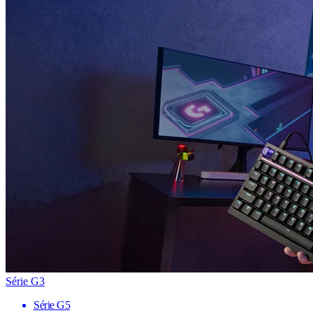
Série G3
Série G5