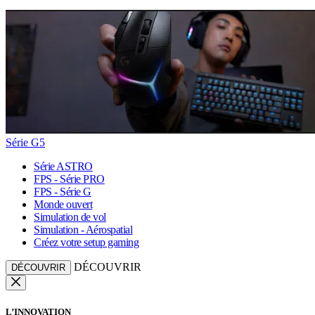
Série G5
Série ASTRO
FPS - Série PRO
FPS - Série G
Monde ouvert
Simulation de vol
Simulation - Aérospatial
Créez votre setup gaming
DÉCOUVRIR
DÉCOUVRIR
L’INNOVATION