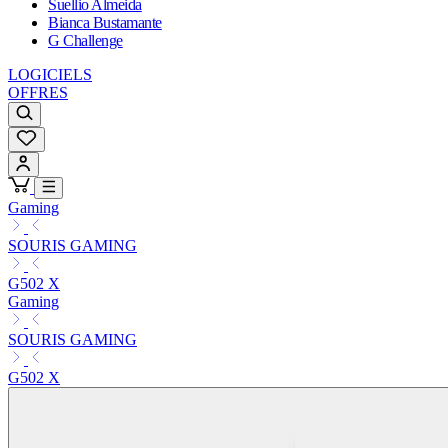
Suellio Almeida
Bianca Bustamante
G Challenge
LOGICIELS
OFFRES
Gaming
SOURIS GAMING
G502 X
Gaming
SOURIS GAMING
G502 X