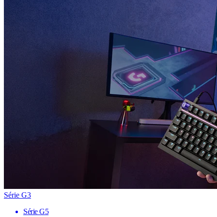
Série G3
Série G5