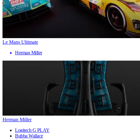
Le Mans Ultimate
Herman Miller
Herman Miller
Logitech G PLAY
Bubba Wallace