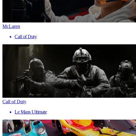
McLaren
Call of Duty
Call of Duty
Le Mans Ultimate