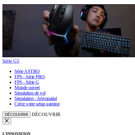
Série G5
Série ASTRO
FPS - Série PRO
FPS - Série G
Monde ouvert
Simulation de vol
Simulation - Aérospatial
Créez votre setup gaming
DÉCOUVRIR
DÉCOUVRIR
L’INNOVATION