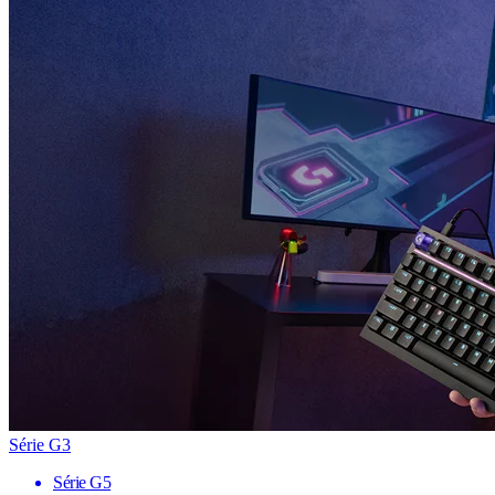
Série G3
Série G5