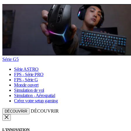
Série G5
Série ASTRO
FPS - Série PRO
FPS - Série G
Monde ouvert
Simulation de vol
Simulation - Aérospatial
Créez votre setup gaming
DÉCOUVRIR
DÉCOUVRIR
L’INNOVATION