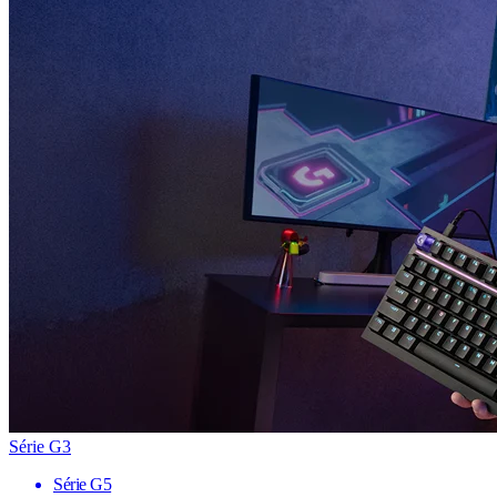
Série G3
Série G5