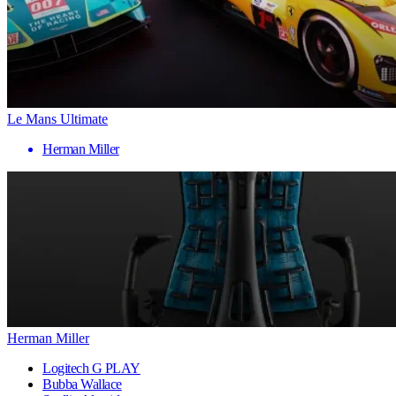
Le Mans Ultimate
Herman Miller
Herman Miller
Logitech G PLAY
Bubba Wallace