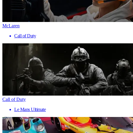
McLaren
Call of Duty
Call of Duty
Le Mans Ultimate