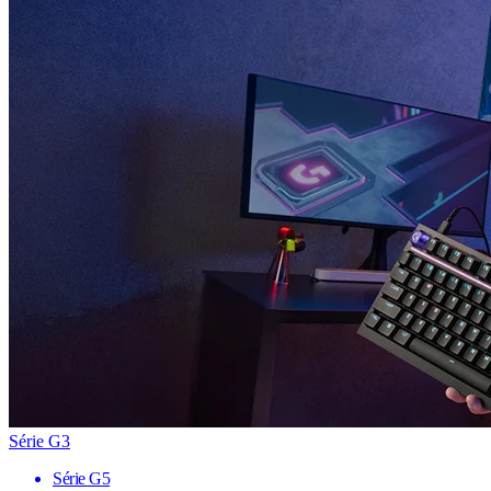
Série G3
Série G5