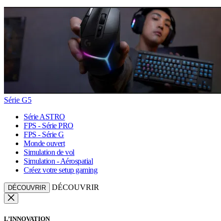
Série G5
Série ASTRO
FPS - Série PRO
FPS - Série G
Monde ouvert
Simulation de vol
Simulation - Aérospatial
Créez votre setup gaming
DÉCOUVRIR
DÉCOUVRIR
L’INNOVATION