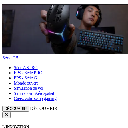
Série G5
Série ASTRO
FPS - Série PRO
FPS - Série G
Monde ouvert
Simulation de vol
Simulation - Aérospatial
Créez votre setup gaming
DÉCOUVRIR
DÉCOUVRIR
L’INNOVATION