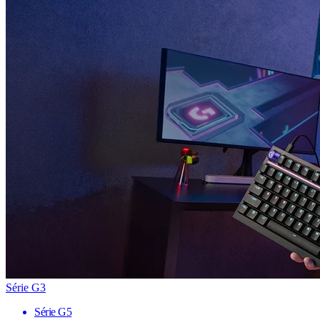
Série G3
Série G5