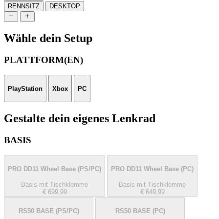
RENNSITZ
DESKTOP
Wähle dein Setup
PLATTFORM(EN)
PlayStation
Xbox
PC
Gestalte dein eigenes Lenkrad
BASIS
PRO DD11 Wheel Base
(PS/PC)
PRO DD11 Wheel Base
(PC)
Basis mit Tischklemme
Basis mit Tischklemme
€ 699,99
€ 649,99
RS50 BASE
(PS/PC)
RS50 BASE
(PC)