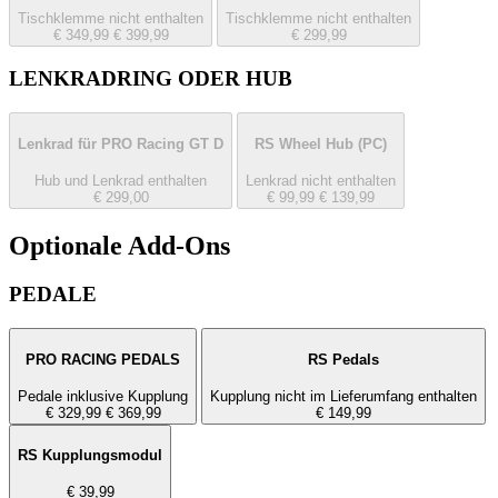
Tischklemme nicht enthalten
Tischklemme nicht enthalten
€ 349,99
€ 399,99
€ 299,99
LENKRADRING ODER HUB
Lenkrad für PRO Racing GT D
RS Wheel Hub
(PC)
Hub und Lenkrad enthalten
Lenkrad nicht enthalten
€ 299,00
€ 99,99
€ 139,99
Optionale Add-Ons
PEDALE
PRO RACING PEDALS
RS Pedals
Pedale inklusive Kupplung
Kupplung nicht im Lieferumfang enthalten
€ 329,99
€ 369,99
€ 149,99
RS Kupplungsmodul
€ 39,99