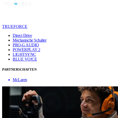
TRUEFORCE
Direct Drive
Mechanische Schalter
PRO-G AUDIO
POWERPLAY 2
LIGHTSYNC
BLUE VO!CE
PARTNERSCHAFTEN
McLaren