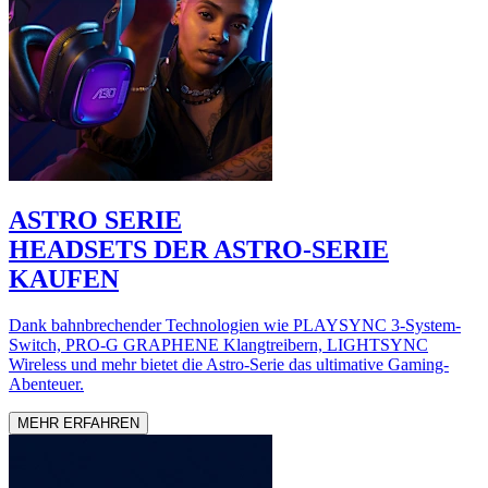
ASTRO SERIE
HEADSETS DER ASTRO-SERIE
KAUFEN
Dank bahnbrechender Technologien wie PLAYSYNC 3-System-
Switch, PRO-G GRAPHENE Klangtreibern, LIGHTSYNC
Wireless und mehr bietet die Astro-Serie das ultimative Gaming-
Abenteuer.
MEHR ERFAHREN