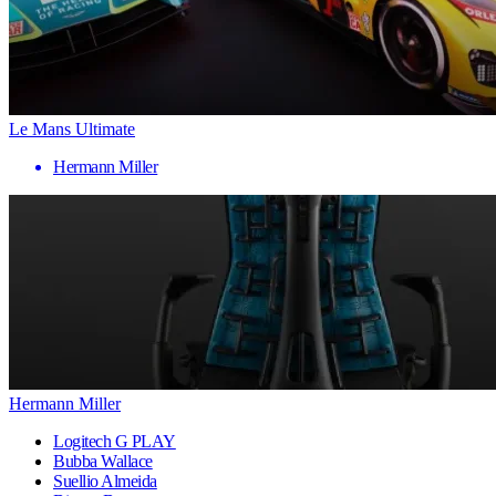
Le Mans Ultimate
Hermann Miller
Hermann Miller
Logitech G PLAY
Bubba Wallace
Suellio Almeida