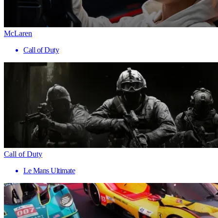
McLaren
Call of Duty
Call of Duty
Le Mans Ultimate