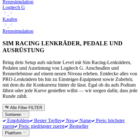
Rennsimulation
Logitech G
Kaufen
Rennsimulation
SIM RACING LENKRÄDER, PEDALE UND
AUSRÜSTUNG
Bring dein Setup aufs nächste Level mit Sim Racing-Lenkrädern,
Pedalen und Ausrüstung von Logitech G. Anschnallen und
Rennerlebnisse auf einem neuen Niveau erleben. Entdecke alles von
PRO-Lenkrädern bis hin zu Einsteiger-Equipment sowie Zubehör,
mit dem du die Konkurrenz hinter dir lässt. Egal ob du aufs Podium
fährst oder jede Kurve genießen willst — wir sorgen dafür, dass jede
Runde zählt.
Alle Filter
FILTER
Sortieren
Empfohlen
Bester Treffer
Neu
Name
Preis: höchster
zuerst
Preis: niedrigster zuerst
Bestseller
Plattform