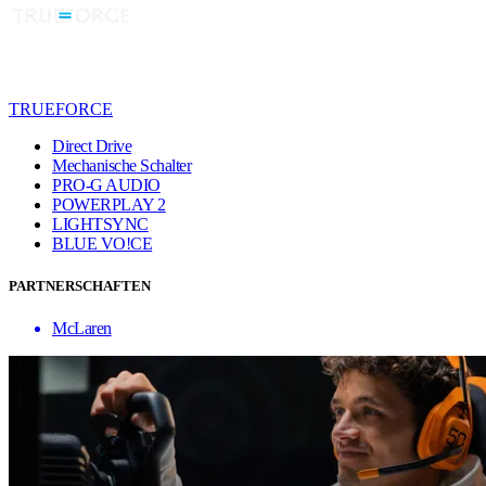
TRUEFORCE
Direct Drive
Mechanische Schalter
PRO-G AUDIO
POWERPLAY 2
LIGHTSYNC
BLUE VO!CE
PARTNERSCHAFTEN
McLaren