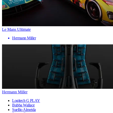
Le Mans Ultimate
Hermann Miller
Hermann Miller
Logitech G PLAY
Bubba Wallace
Suellio Almeida