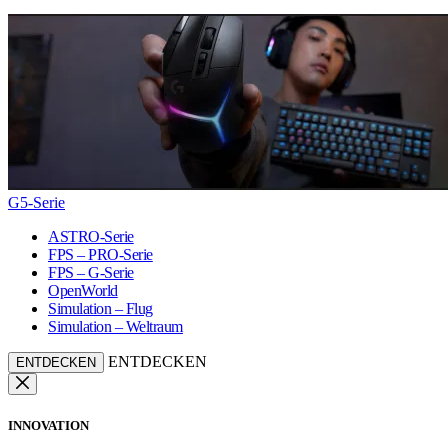
G5-Serie
ASTRO-Serie
FPS – PRO-Serie
FPS – G-Serie
OpenWorld
Simulation – Flug
Simulation – Weltraum
ENTDECKEN
ENTDECKEN
INNOVATION