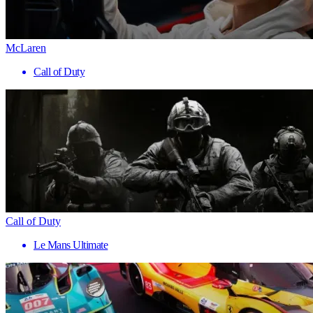
McLaren
Call of Duty
Call of Duty
Le Mans Ultimate