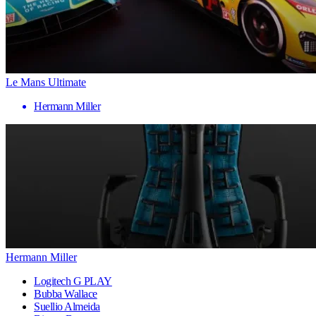
Le Mans Ultimate
Hermann Miller
Hermann Miller
Logitech G PLAY
Bubba Wallace
Suellio Almeida