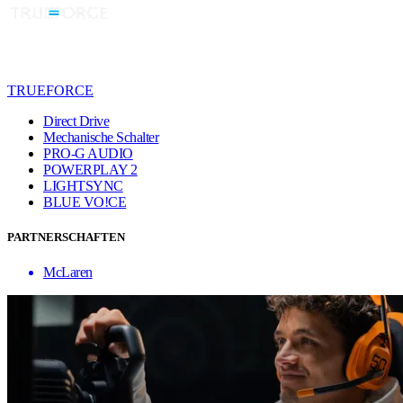
TRUEFORCE
Direct Drive
Mechanische Schalter
PRO-G AUDIO
POWERPLAY 2
LIGHTSYNC
BLUE VO!CE
PARTNERSCHAFTEN
McLaren