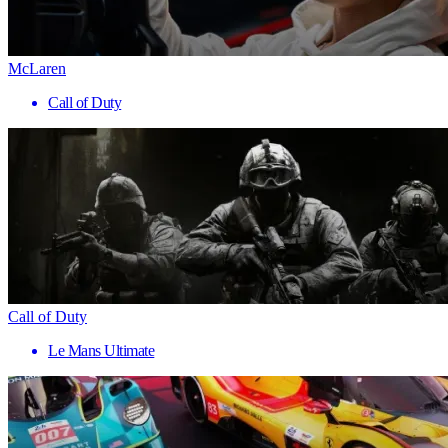
McLaren
Call of Duty
Call of Duty
Le Mans Ultimate