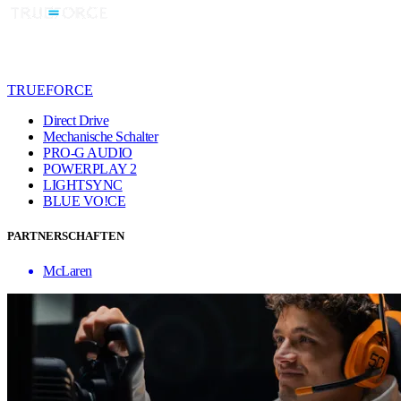
TRUEFORCE
Direct Drive
Mechanische Schalter
PRO-G AUDIO
POWERPLAY 2
LIGHTSYNC
BLUE VO!CE
PARTNERSCHAFTEN
McLaren