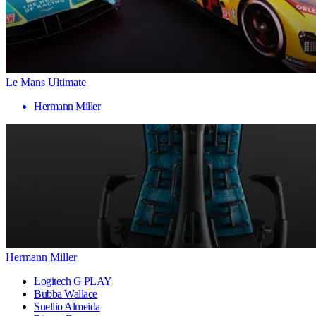
Le Mans Ultimate
Hermann Miller
Hermann Miller
Logitech G PLAY
Bubba Wallace
Suellio Almeida