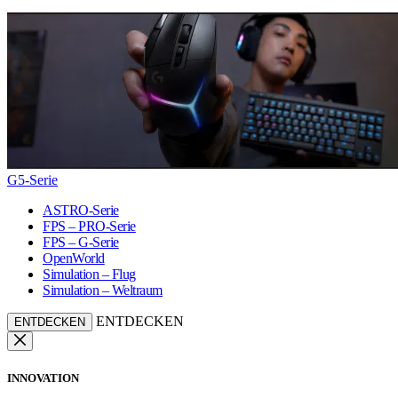
G5-Serie
ASTRO-Serie
FPS – PRO-Serie
FPS – G-Serie
OpenWorld
Simulation – Flug
Simulation – Weltraum
ENTDECKEN
ENTDECKEN
INNOVATION