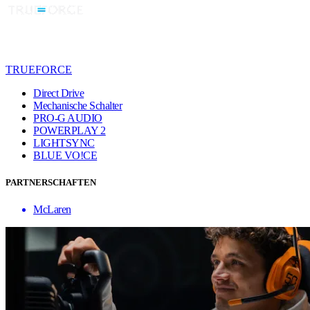
TRUEFORCE
Direct Drive
Mechanische Schalter
PRO-G AUDIO
POWERPLAY 2
LIGHTSYNC
BLUE VO!CE
PARTNERSCHAFTEN
McLaren