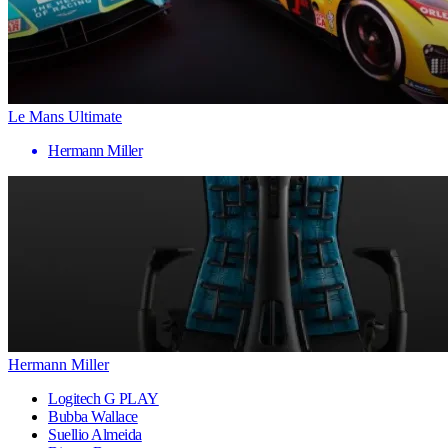
Le Mans Ultimate
Hermann Miller
Hermann Miller
Logitech G PLAY
Bubba Wallace
Suellio Almeida