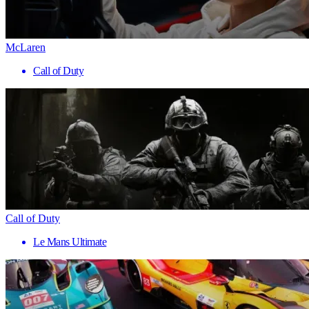
McLaren
Call of Duty
Call of Duty
Le Mans Ultimate