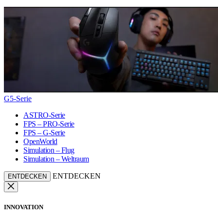
G5-Serie
ASTRO-Serie
FPS – PRO-Serie
FPS – G-Serie
OpenWorld
Simulation – Flug
Simulation – Weltraum
ENTDECKEN
ENTDECKEN
INNOVATION