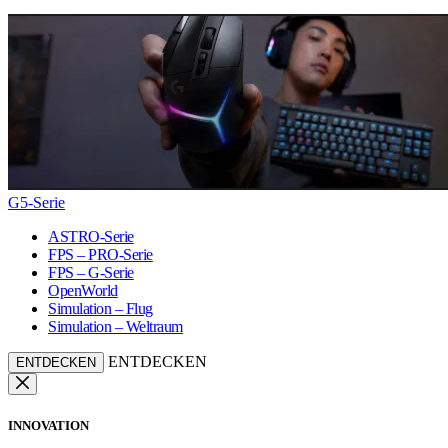
G5-Serie
ASTRO-Serie
FPS – PRO-Serie
FPS – G-Serie
OpenWorld
Simulation – Flug
Simulation – Weltraum
ENTDECKEN
ENTDECKEN
INNOVATION