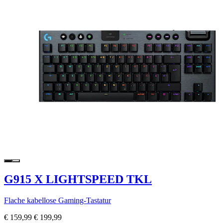
G915 X LIGHTSPEED TKL
Flache kabellose Gaming-Tastatur
€ 159,99
€ 199,99