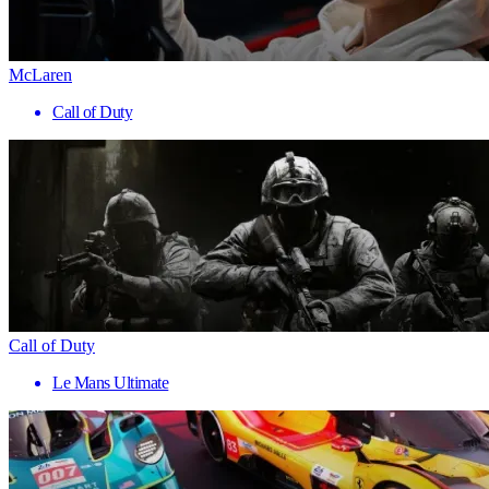
McLaren
Call of Duty
Call of Duty
Le Mans Ultimate