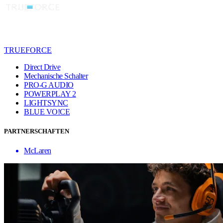
TRUEFORCE
Direct Drive
Mechanische Schalter
PRO-G AUDIO
POWERPLAY 2
LIGHTSYNC
BLUE VO!CE
PARTNERSCHAFTEN
McLaren