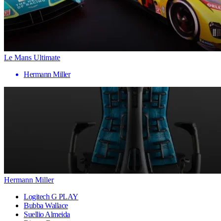
Le Mans Ultimate
Hermann Miller
Hermann Miller
Logitech G PLAY
Bubba Wallace
Suellio Almeida