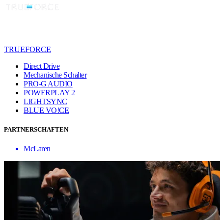
TRUEFORCE
Direct Drive
Mechanische Schalter
PRO-G AUDIO
POWERPLAY 2
LIGHTSYNC
BLUE VO!CE
PARTNERSCHAFTEN
McLaren