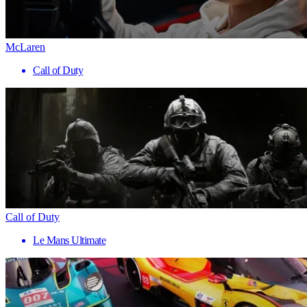
McLaren
Call of Duty
Call of Duty
Le Mans Ultimate