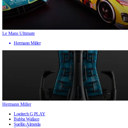
Le Mans Ultimate
Hermann Miller
Hermann Miller
Logitech G PLAY
Bubba Wallace
Suellio Almeida