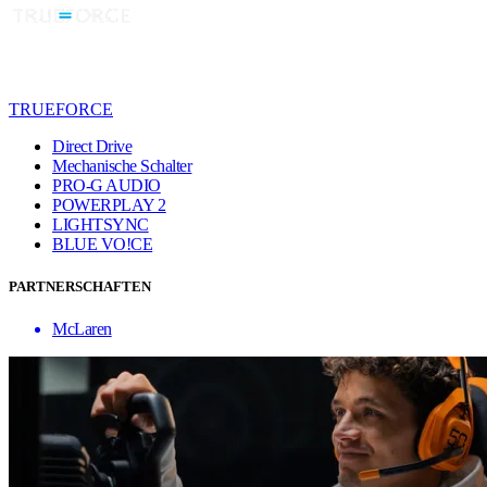
TRUEFORCE
Direct Drive
Mechanische Schalter
PRO-G AUDIO
POWERPLAY 2
LIGHTSYNC
BLUE VO!CE
PARTNERSCHAFTEN
McLaren