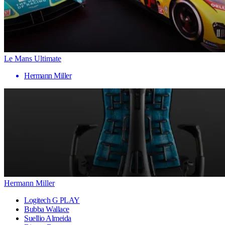
Le Mans Ultimate
Hermann Miller
Hermann Miller
Logitech G PLAY
Bubba Wallace
Suellio Almeida