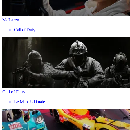
McLaren
Call of Duty
Call of Duty
Le Mans Ultimate