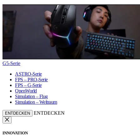
G5-Serie
ASTRO-Serie
FPS – PRO-Serie
FPS – G-Serie
OpenWorld
Simulation – Flug
Simulation – Weltraum
ENTDECKEN
ENTDECKEN
INNOVATION