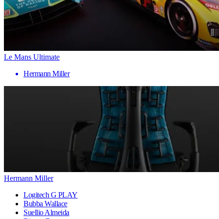
Le Mans Ultimate
Hermann Miller
Hermann Miller
Logitech G PLAY
Bubba Wallace
Suellio Almeida