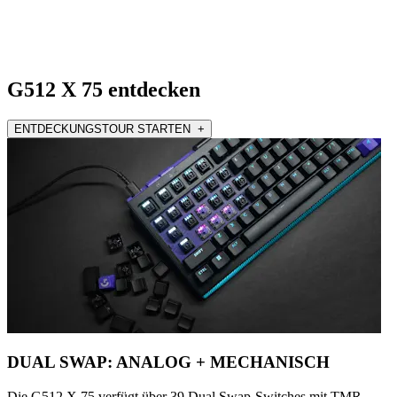
G512 X 75 entdecken
ENTDECKUNGSTOUR STARTEN +
DUAL SWAP: ANALOG + MECHANISCH
Die G512 X 75 verfügt über 39 Dual Swap-Switches mit TMR-