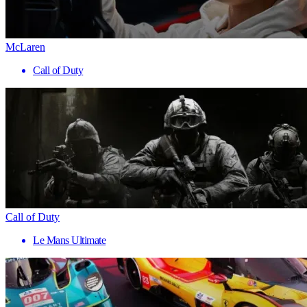
McLaren
Call of Duty
Call of Duty
Le Mans Ultimate