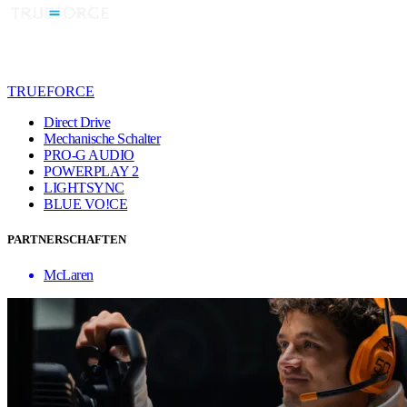
TRUEFORCE
Direct Drive
Mechanische Schalter
PRO-G AUDIO
POWERPLAY 2
LIGHTSYNC
BLUE VO!CE
PARTNERSCHAFTEN
McLaren