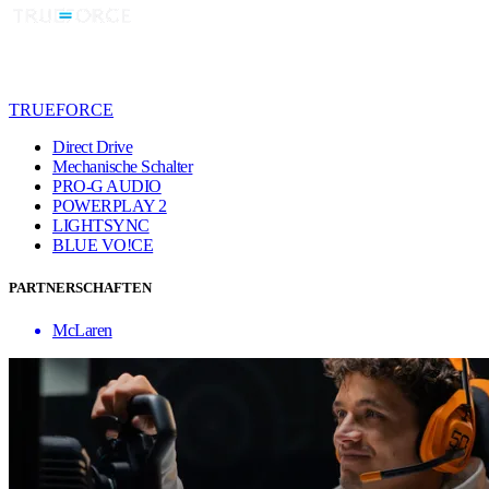
TRUEFORCE
Direct Drive
Mechanische Schalter
PRO-G AUDIO
POWERPLAY 2
LIGHTSYNC
BLUE VO!CE
PARTNERSCHAFTEN
McLaren