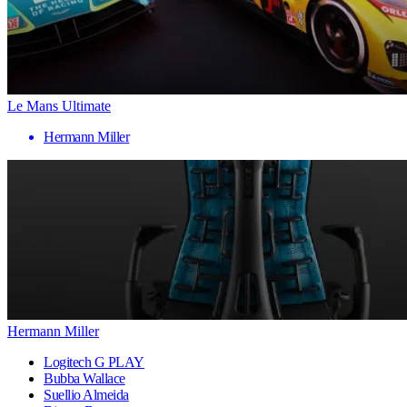
Le Mans Ultimate
Hermann Miller
Hermann Miller
Logitech G PLAY
Bubba Wallace
Suellio Almeida