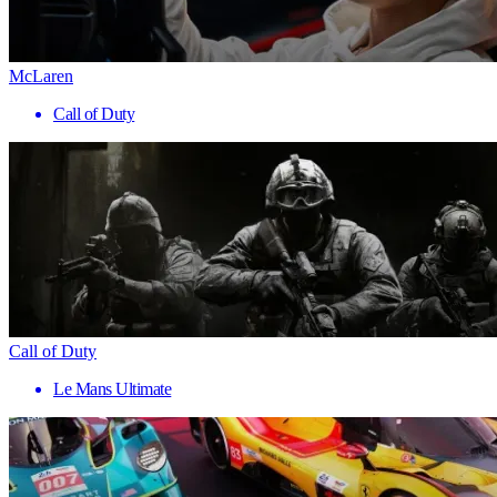
McLaren
Call of Duty
Call of Duty
Le Mans Ultimate