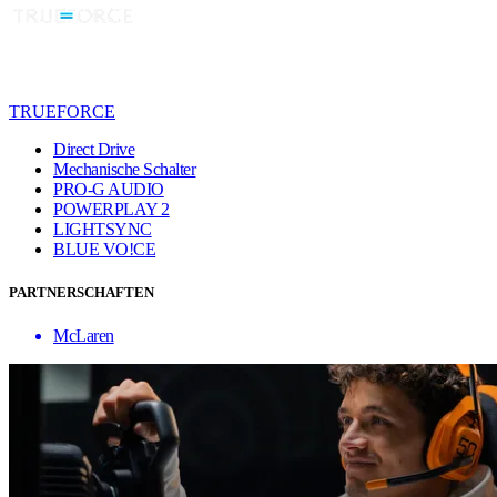
TRUEFORCE
Direct Drive
Mechanische Schalter
PRO-G AUDIO
POWERPLAY 2
LIGHTSYNC
BLUE VO!CE
PARTNERSCHAFTEN
McLaren