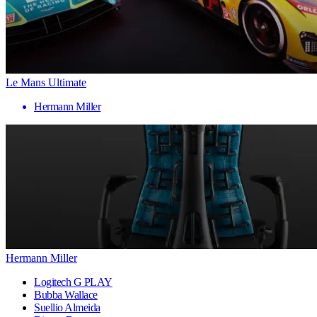
Le Mans Ultimate
Hermann Miller
Hermann Miller
Logitech G PLAY
Bubba Wallace
Suellio Almeida