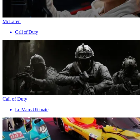
McLaren
Call of Duty
Call of Duty
Le Mans Ultimate