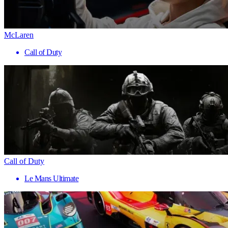
McLaren
Call of Duty
Call of Duty
Le Mans Ultimate