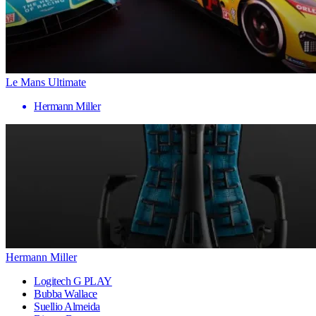
Le Mans Ultimate
Hermann Miller
Hermann Miller
Logitech G PLAY
Bubba Wallace
Suellio Almeida