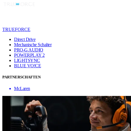
TRUEFORCE
Direct Drive
Mechanische Schalter
PRO-G AUDIO
POWERPLAY 2
LIGHTSYNC
BLUE VO!CE
PARTNERSCHAFTEN
McLaren