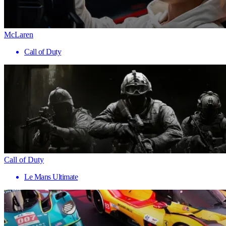
McLaren
Call of Duty
Call of Duty
Le Mans Ultimate