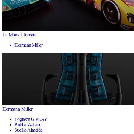
Le Mans Ultimate
Hermann Miller
Hermann Miller
Logitech G PLAY
Bubba Wallace
Suellio Almeida