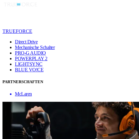
TRUEFORCE
Direct Drive
Mechanische Schalter
PRO-G AUDIO
POWERPLAY 2
LIGHTSYNC
BLUE VO!CE
PARTNERSCHAFTEN
McLaren