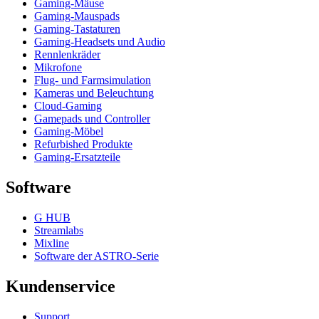
Gaming-Mäuse
Gaming-Mauspads
Gaming-Tastaturen
Gaming-Headsets und Audio
Rennlenkräder
Mikrofone
Flug- und Farmsimulation
Kameras und Beleuchtung
Cloud-Gaming
Gamepads und Controller
Gaming-Möbel
Refurbished Produkte
Gaming-Ersatzteile
Software
G HUB
Streamlabs
Mixline
Software der ASTRO-Serie
Kundenservice
Support