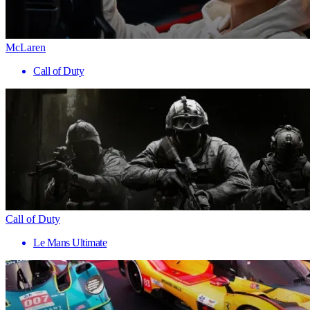
McLaren
Call of Duty
Call of Duty
Le Mans Ultimate