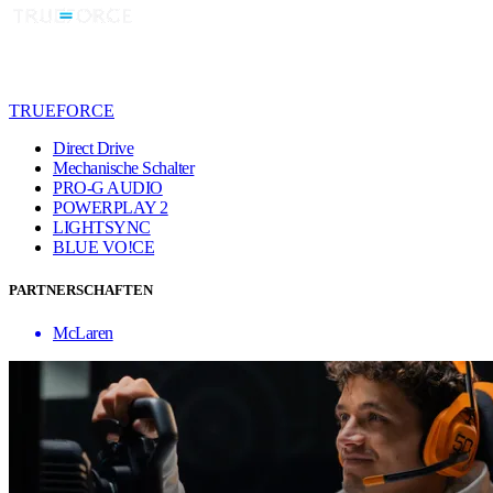
TRUEFORCE
Direct Drive
Mechanische Schalter
PRO-G AUDIO
POWERPLAY 2
LIGHTSYNC
BLUE VO!CE
PARTNERSCHAFTEN
McLaren