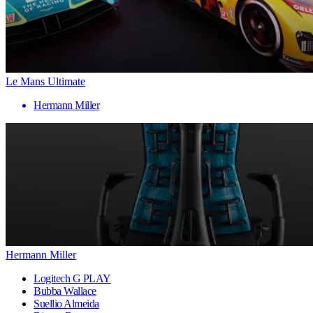
Le Mans Ultimate
Hermann Miller
Hermann Miller
Logitech G PLAY
Bubba Wallace
Suellio Almeida