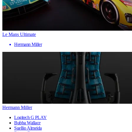
Le Mans Ultimate
Hermann Miller
Hermann Miller
Logitech G PLAY
Bubba Wallace
Suellio Almeida