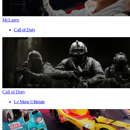
McLaren
Call of Duty
Call of Duty
Le Mans Ultimate