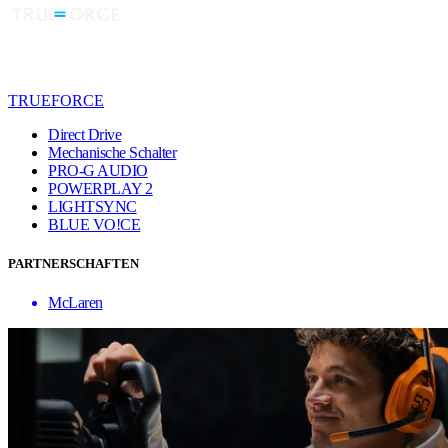
TRUEFORCE
Direct Drive
Mechanische Schalter
PRO-G AUDIO
POWERPLAY 2
LIGHTSYNC
BLUE VO!CE
PARTNERSCHAFTEN
McLaren