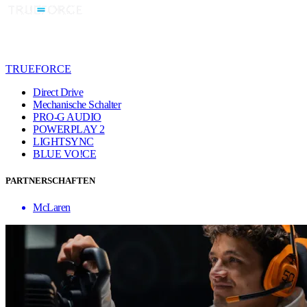
TRUEFORCE
Direct Drive
Mechanische Schalter
PRO-G AUDIO
POWERPLAY 2
LIGHTSYNC
BLUE VO!CE
PARTNERSCHAFTEN
McLaren