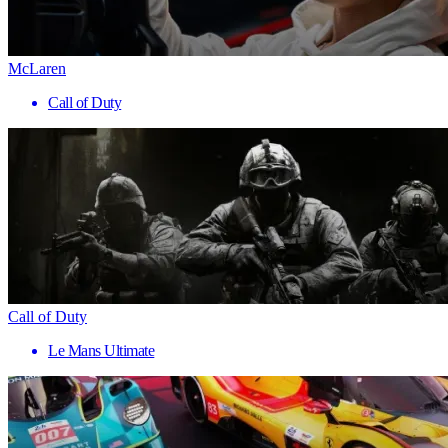
McLaren
Call of Duty
Call of Duty
Le Mans Ultimate