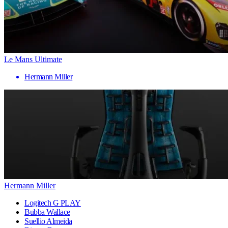
Le Mans Ultimate
Hermann Miller
Hermann Miller
Logitech G PLAY
Bubba Wallace
Suellio Almeida