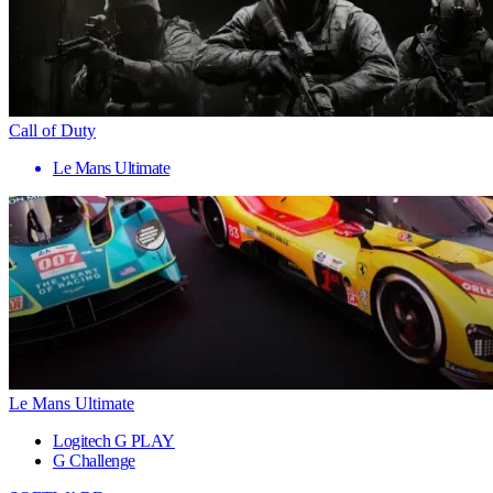
Call of Duty
Le Mans Ultimate
Le Mans Ultimate
Logitech G PLAY
G Challenge