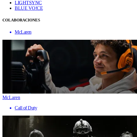
LIGHTSYNC
BLUE VO!CE
COLABORACIONES
McLaren
McLaren
Call of Duty