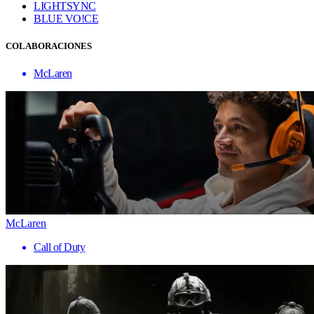
LIGHTSYNC
BLUE VO!CE
COLABORACIONES
McLaren
McLaren
Call of Duty