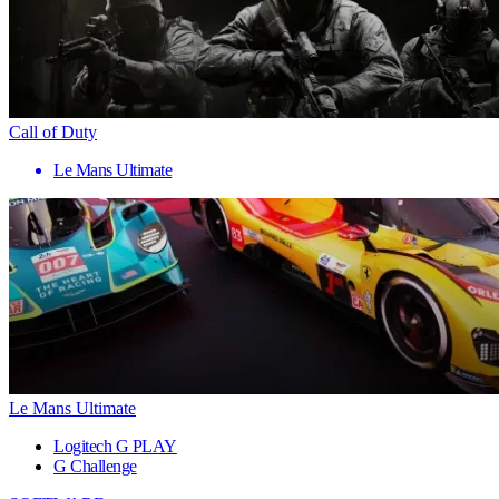
Call of Duty
Le Mans Ultimate
Le Mans Ultimate
Logitech G PLAY
G Challenge