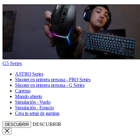
G5 Series
ASTRO Series
Shooter en primera persona - PRO Series
Shooter en primera persona - G Series
Carreras
Mundo abierto
Simulación - Vuelo
Simulación - Espacio
Crea tu setup de gaming
DESCUBRIR
DESCUBRIR