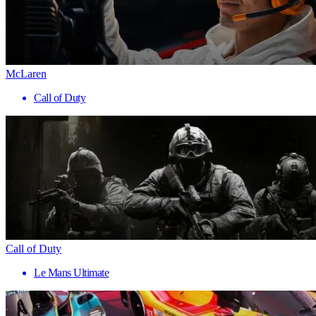
McLaren
Call of Duty
Call of Duty
Le Mans Ultimate