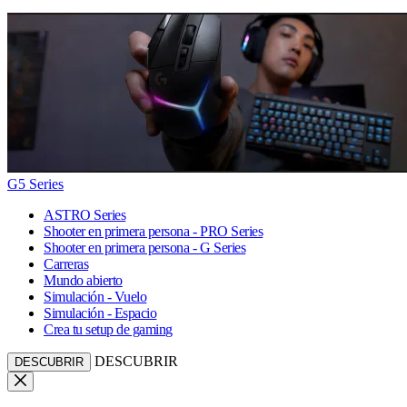
G5 Series
ASTRO Series
Shooter en primera persona - PRO Series
Shooter en primera persona - G Series
Carreras
Mundo abierto
Simulación - Vuelo
Simulación - Espacio
Crea tu setup de gaming
DESCUBRIR
DESCUBRIR