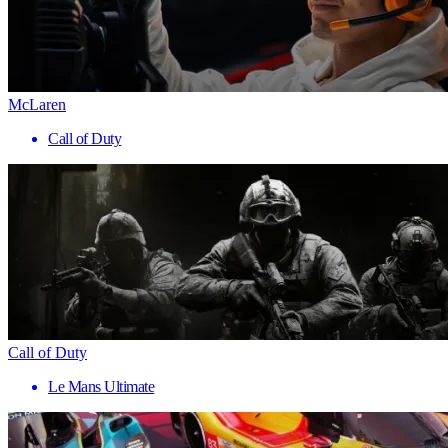
McLaren
Call of Duty
Call of Duty
Le Mans Ultimate