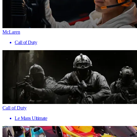
McLaren
Call of Duty
Call of Duty
Le Mans Ultimate