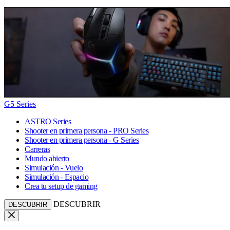
G5 Series
ASTRO Series
Shooter en primera persona - PRO Series
Shooter en primera persona - G Series
Carreras
Mundo abierto
Simulación - Vuelo
Simulación - Espacio
Crea tu setup de gaming
DESCUBRIR
DESCUBRIR