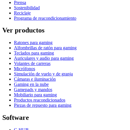
Prensa
Sostenibilidad
Reciclaje
Programa de reacondicionamiento
Ver productos
Ratones para gaming
Alfombrillas de ratón para gaming
Teclados para gaming
Auriculares y audio para gaming
Volantes de carreras
Micrófonos
Simulación de vuelo y de granja
Cámaras e iluminación
Gaming en la nube
Gamepads y mandos
Mobiliario para gaming
Productos reacondicionados
Piezas de repuesto para gaming
Software
G HUB