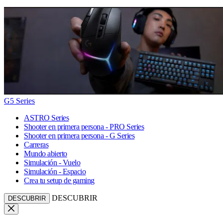
G5 Series
ASTRO Series
Shooter en primera persona - PRO Series
Shooter en primera persona - G Series
Carreras
Mundo abierto
Simulación - Vuelo
Simulación - Espacio
Crea tu setup de gaming
DESCUBRIR
DESCUBRIR