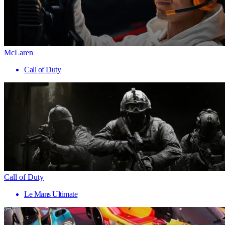
McLaren
Call of Duty
Call of Duty
Le Mans Ultimate