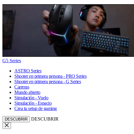
G5 Series
ASTRO Series
Shooter en primera persona - PRO Series
Shooter en primera persona - G Series
Carreras
Mundo abierto
Simulación - Vuelo
Simulación - Espacio
Crea tu setup de gaming
DESCUBRIR
DESCUBRIR