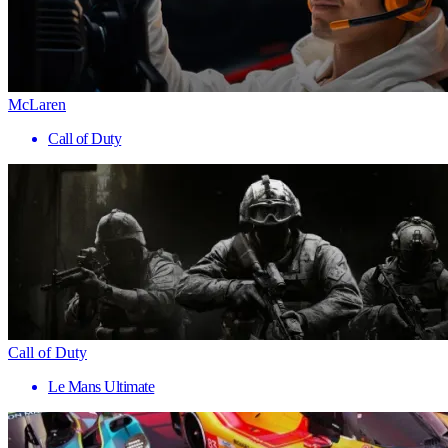
McLaren
Call of Duty
Call of Duty
Le Mans Ultimate