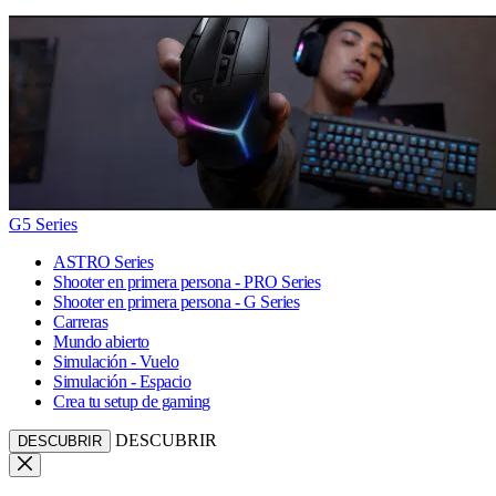
G5 Series
ASTRO Series
Shooter en primera persona - PRO Series
Shooter en primera persona - G Series
Carreras
Mundo abierto
Simulación - Vuelo
Simulación - Espacio
Crea tu setup de gaming
DESCUBRIR
DESCUBRIR