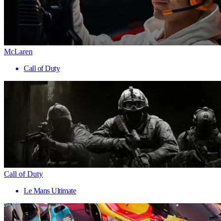
McLaren
Call of Duty
Call of Duty
Le Mans Ultimate