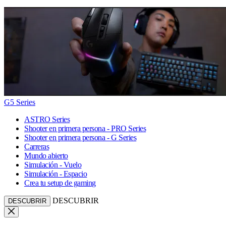
G5 Series
ASTRO Series
Shooter en primera persona - PRO Series
Shooter en primera persona - G Series
Carreras
Mundo abierto
Simulación - Vuelo
Simulación - Espacio
Crea tu setup de gaming
DESCUBRIR
DESCUBRIR