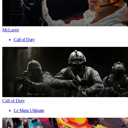
McLaren
Call of Duty
Call of Duty
Le Mans Ultimate