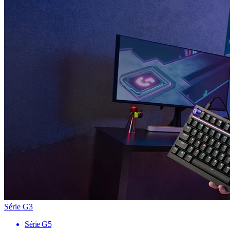
Série G3
Série G5