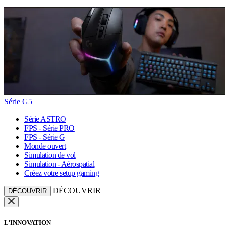
Série G5
Série ASTRO
FPS - Série PRO
FPS - Série G
Monde ouvert
Simulation de vol
Simulation - Aérospatial
Créez votre setup gaming
DÉCOUVRIR
DÉCOUVRIR
L’INNOVATION