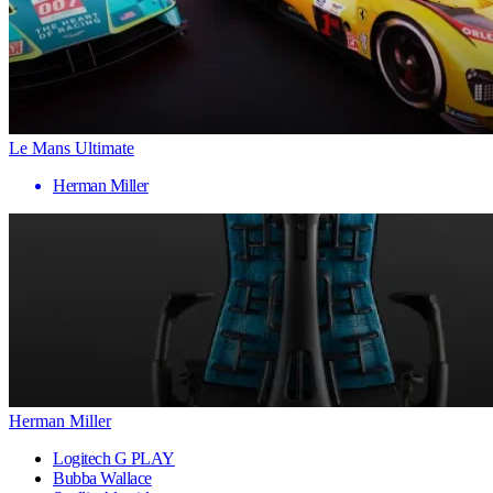
Le Mans Ultimate
Herman Miller
Herman Miller
Logitech G PLAY
Bubba Wallace