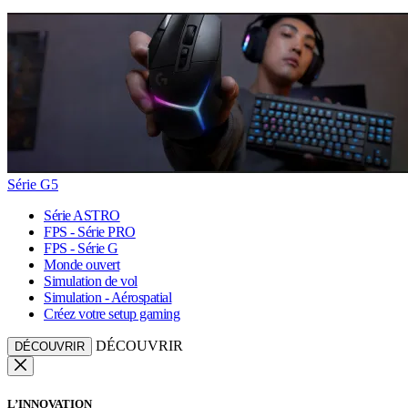
Série G5
Série ASTRO
FPS - Série PRO
FPS - Série G
Monde ouvert
Simulation de vol
Simulation - Aérospatial
Créez votre setup gaming
DÉCOUVRIR
DÉCOUVRIR
L’INNOVATION