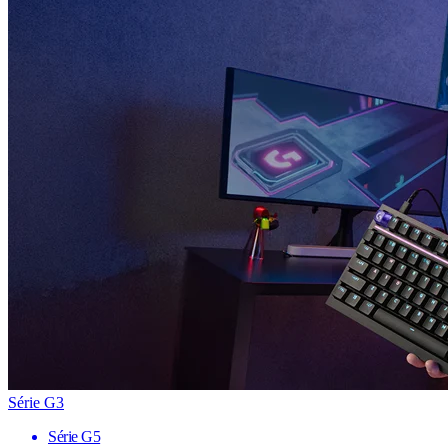
Série G3
Série G5