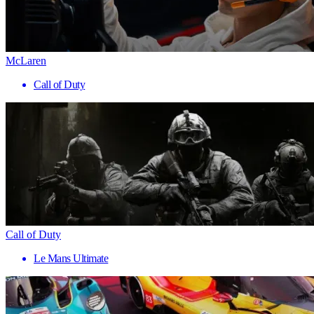
McLaren
Call of Duty
Call of Duty
Le Mans Ultimate