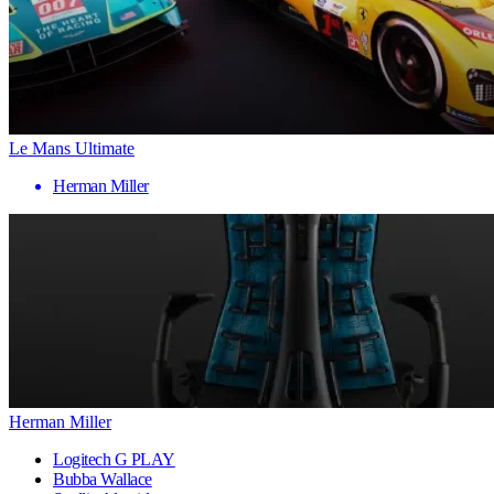
Le Mans Ultimate
Herman Miller
Herman Miller
Logitech G PLAY
Bubba Wallace