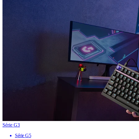
Série G3
Série G5