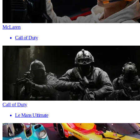
McLaren
Call of Duty
Call of Duty
Le Mans Ultimate