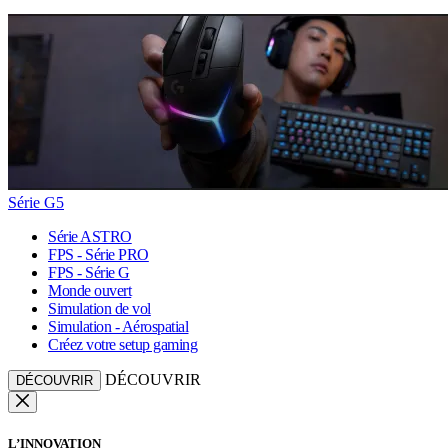
Série G5
Série ASTRO
FPS - Série PRO
FPS - Série G
Monde ouvert
Simulation de vol
Simulation - Aérospatial
Créez votre setup gaming
DÉCOUVRIR
DÉCOUVRIR
L’INNOVATION