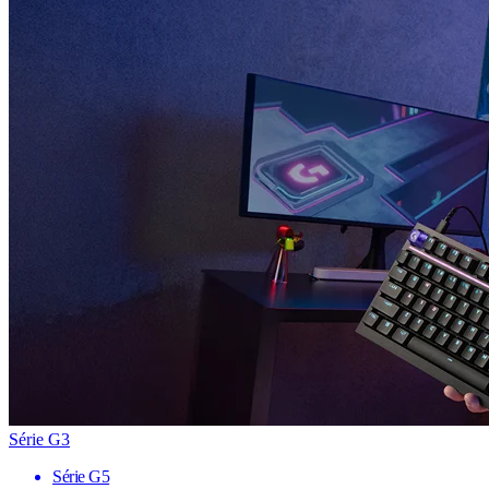
Série G3
Série G5