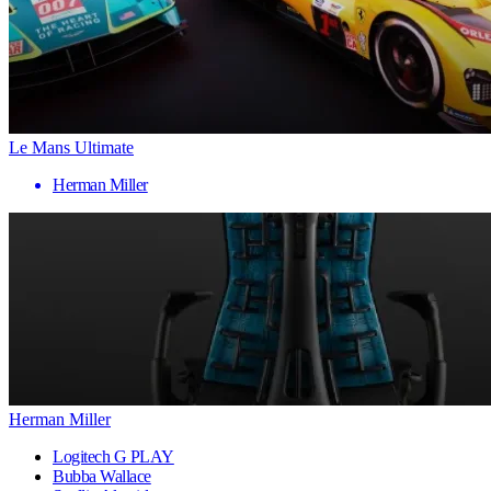
Le Mans Ultimate
Herman Miller
Herman Miller
Logitech G PLAY
Bubba Wallace