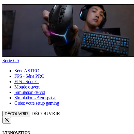
Série G5
Série ASTRO
FPS - Série PRO
FPS - Série G
Monde ouvert
Simulation de vol
Simulation - Aérospatial
Créez votre setup gaming
DÉCOUVRIR
DÉCOUVRIR
L’INNOVATION