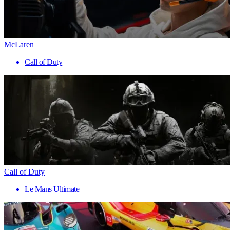
McLaren
Call of Duty
Call of Duty
Le Mans Ultimate