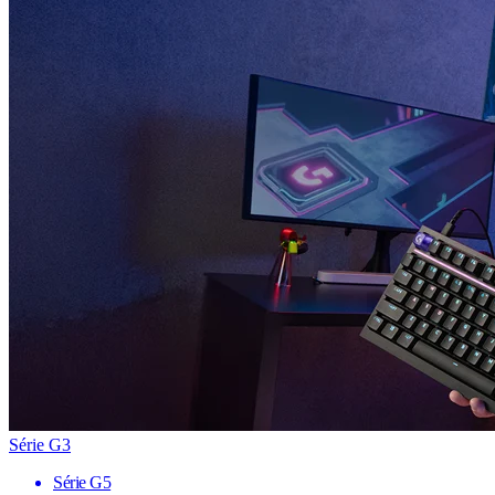
Série G3
Série G5