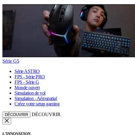
Série G5
Série ASTRO
FPS - Série PRO
FPS - Série G
Monde ouvert
Simulation de vol
Simulation - Aérospatial
Créez votre setup gaming
DÉCOUVRIR
DÉCOUVRIR
L’INNOVATION