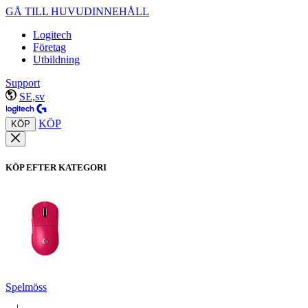
GÅ TILL HUVUDINNEHÅLL
Logitech
Företag
Utbildning
Support
SE,sv
KÖP
KÖP
KÖP EFTER KATEGORI
Spelmöss