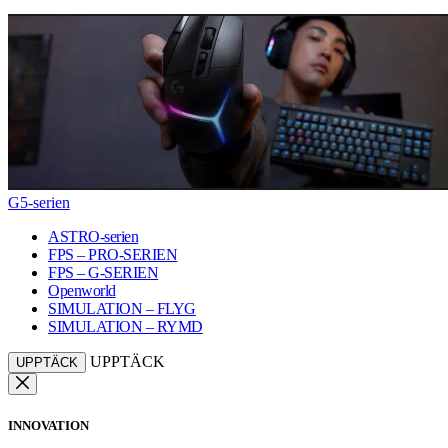
G5-serien
ASTRO-serien
FPS – PRO-SERIEN
FPS – G-SERIEN
Openworld
SIMULATION – FLYG
SIMULATION – RYMD
UPPTÄCK
UPPTÄCK
INNOVATION