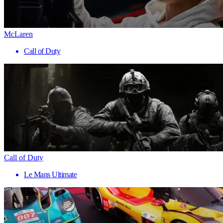
McLaren
Call of Duty
Call of Duty
Le Mans Ultimate