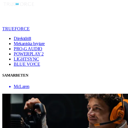
TRUEFORCE
Direktdrift
Mekaniska brytare
PRO-G AUDIO
POWERPLAY 2
LIGHTSYNC
BLUE VO!CE
SAMARBETEN
McLaren