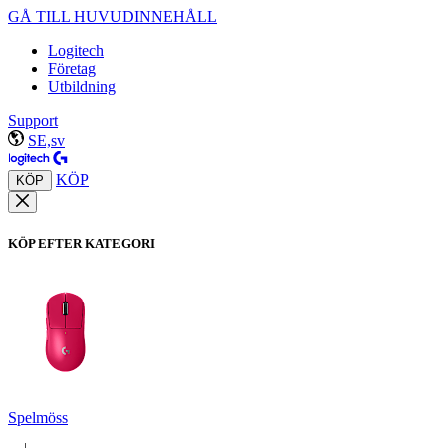
GÅ TILL HUVUDINNEHÅLL
Logitech
Företag
Utbildning
Support
SE,sv
KÖP
KÖP
KÖP EFTER KATEGORI
Spelmöss