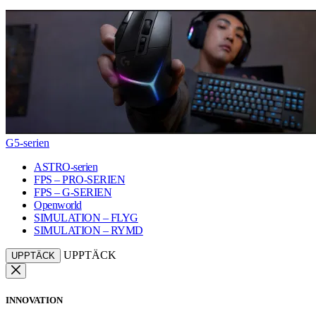
G5-serien
ASTRO-serien
FPS – PRO-SERIEN
FPS – G-SERIEN
Openworld
SIMULATION – FLYG
SIMULATION – RYMD
UPPTÄCK
UPPTÄCK
INNOVATION