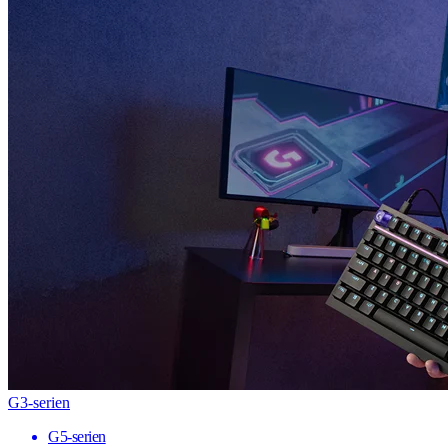
G3-serien
G5-serien